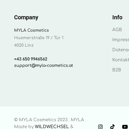
Company
Info
AGB
MYLA Cosmetics
Huemerstraße 19 / Tür 1
Impres
4020 Linz
Datens
+43 650 9946562
Kontak
support@myla-cosmetics.at
B2B
© MYLA Cosmetics 2023 . MYLA
Made by
WILDWECHSEL
&