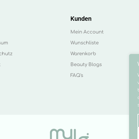
Kunden
Mein Account
sum
Wunschliste
chutz
Warenkorb
t
Beauty Blogs
FAQ's