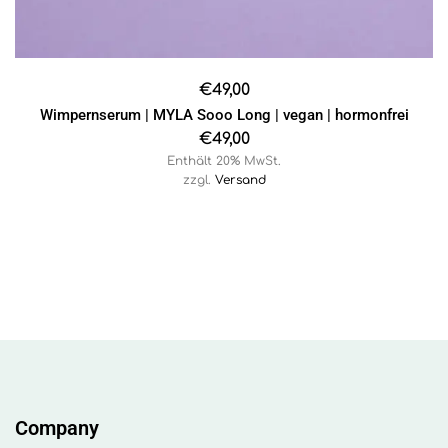
€
49,00
Wimpernserum | MYLA Sooo Long | vegan | hormonfrei
€
49,00
Enthält 20% MwSt.
zzgl.
Versand
Company