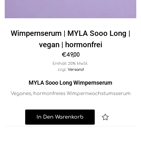
Wimpernserum | MYLA Sooo Long |
vegan | hormonfrei
€
49,00
Enthält 20% MwSt.
zzgl.
Versand
MYLA Sooo Long Wimpernserum
Veganes, hormonfreies Wimpernwachstumsserum
In Den Warenkorb